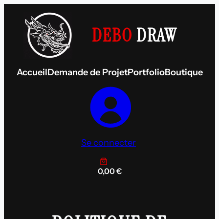
Aller
au
contenu
DEBO
DRAW
Accueil
Demande de Projet
Portfolio
Boutique
Se connecter
0,00 €