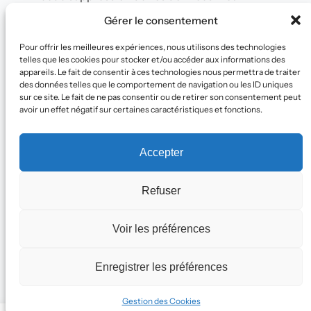
exercer ce droit, contactez-moi simplement
Gérer le consentement
à :
info@debodraw.fr
.
Pour offrir les meilleures expériences, nous utilisons des technologies
telles que les cookies pour stocker et/ou accéder aux informations des
appareils. Le fait de consentir à ces technologies nous permettra de traiter
DEBO
DRAW
des données telles que le comportement de navigation ou les ID uniques
sur ce site. Le fait de ne pas consentir ou de retirer son consentement peut
avoir un effet négatif sur certaines caractéristiques et fonctions.
Accepter
TikTok
Instagram
Facebook
Refuser
Voir les préférences
Mentions Legales
Politique de Confidentialité
Gestion des Cookies
Enregistrer les préférences
© 2026 DeboDraw Tous droits réservés.
Gestion des Cookies